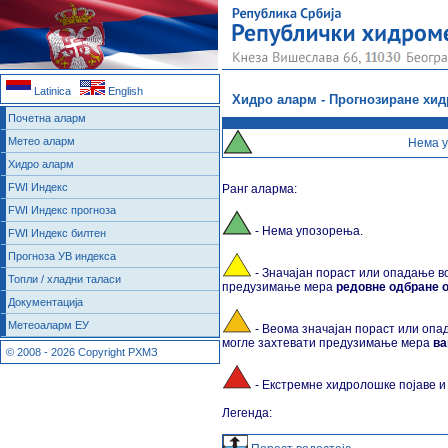
Latinica
English
Хидро аларм - Прогнозиране хидр
Почетна аларм
Метео аларм
Нема 
Хидро аларм
FWI Индекс
Ранг аларма:
FWI Индекс прогноза
- Нема упозорења.
FWI Индекс билтен
Прогноза УВ индекса
- Значајан пораст или опадање во
Топли / хладни таласи
предузимање мера
редовне одбране 
Документација
Метеоаларм ЕУ
- Веома значајан пораст или опад
могле захтевати предузимање мера
ва
© 2008 - 2026 Copyright РХМЗ
- Екстремне хидролошке појаве и
Легенда: